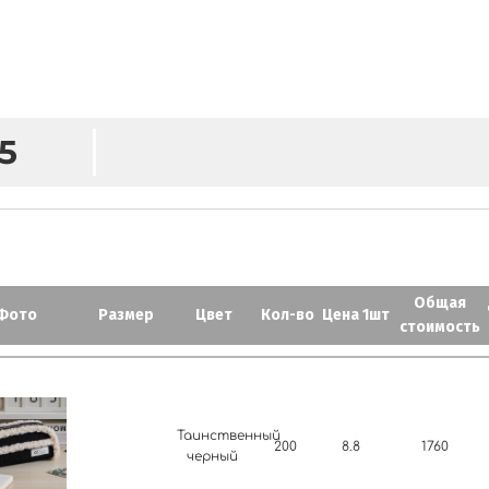
M
5
Общая
Фото
Размер
Цвет
Кол-во
Цена 1шт
стоимость
Таинственный
200
8.8
1760
черный