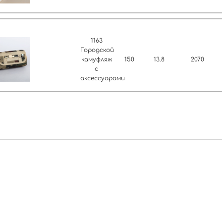
1163
Городской
камуфляж
150
13.8
2070
с
аксессуарами