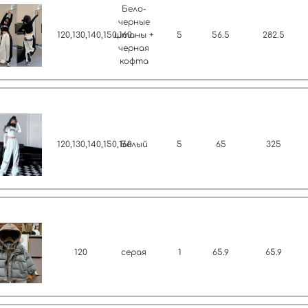
Бело-
черные
120,130,140,150,160
штаны +
5
56.5
282.5
черная
кофта
120,130,140,150,160
Белый
5
65
325
120
серая
1
65.9
65.9