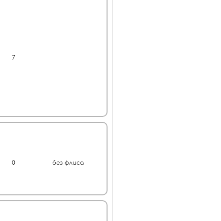
7
0
без флиса