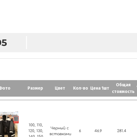
M
95
Общая
Фото
Размер
Цвет
Кол-во
Цена 1шт
стоимость
100, 110,
Черный с
120, 130,
6
46.9
281.4
вставками
140, 150