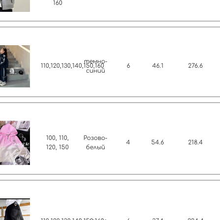
160
темно-
110,120,130,140,150,160
6
46.1
276.6
синий
100, 110,
Розово-
4
54.6
218.4
120, 150
белый