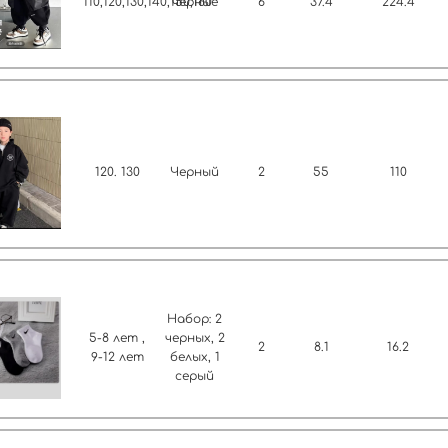
110,120,130,140,150,160
черные
6
37.4
224.4
120. 130
Черный
2
55
110
Набор: 2
5-8 лет ,
черных, 2
2
8.1
16.2
9-12 лет
белых, 1
серый