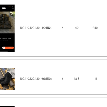
100,110,120,130,140,150
Черный
6
40
240
100,110,120,130,140,150
Черные
6
18.5
111