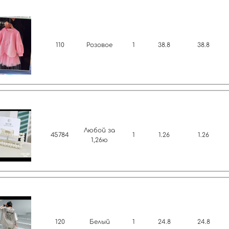
110
Розовое
1
38.8
38.8
Любой за
45784
1
1.26
1.26
1,26ю
120
Белый
1
24.8
24.8