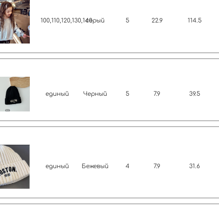
100,110,120,130,140
серый
5
22.9
114.5
единый
Черный
5
7.9
39.5
единый
Бежевый
4
7.9
31.6