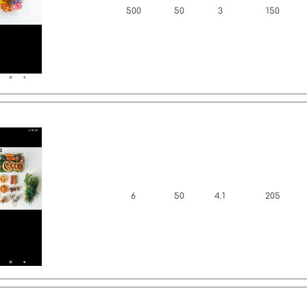
500
50
3
150
6
50
4.1
205