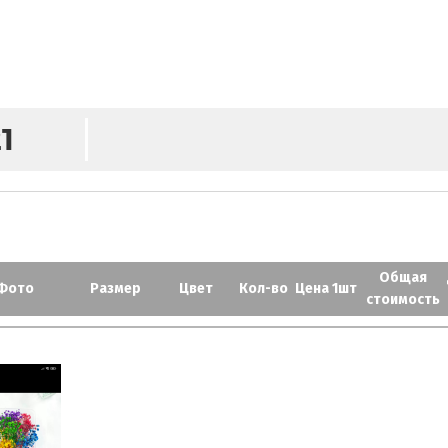
M
1
Общая
Фото
Размер
Цвет
Кол-во
Цена 1шт
стоимость