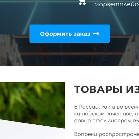
маркетплейс
Оформить заказ
ТОВАРЫ ИЗ
В России, как и во вс
китайском качестве, 
давно стал лидером в
Вопреки распростране