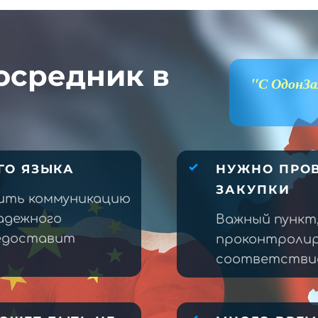
осредник в
"С ОдонЗа
ГО ЯЗЫКА
НУЖНО ПРОВ
ЗАКУПКИ
ить коммуникацию
адежного
Важный пункт
редоставит
проконтролир
соответствие