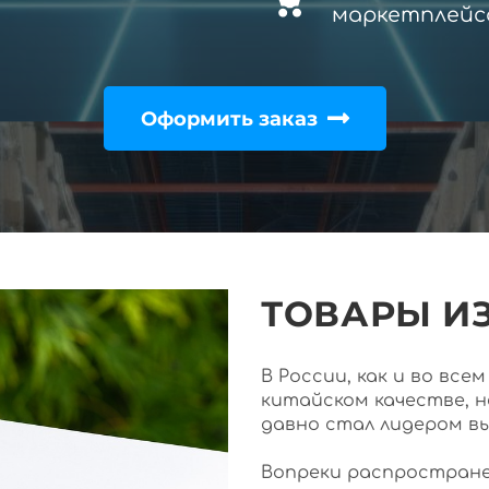
маркетплейс
Оформить заказ
ТОВАРЫ ИЗ
В России, как и во вс
китайском качестве, 
давно стал лидером в
Вопреки распростране