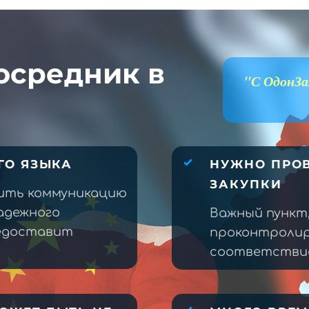
осредник в
"С ОдонЗа
ГО ЯЗЫКА
НУЖНО ПРОВ
ЗАКУПКИ
ить коммуникацию
адежного
Важный пункт
редоставит
проконтролир
соответствие