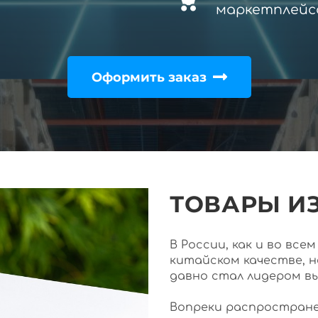
маркетплейс
Оформить заказ
ТОВАРЫ ИЗ
В России, как и во вс
китайском качестве, 
давно стал лидером в
Вопреки распростране