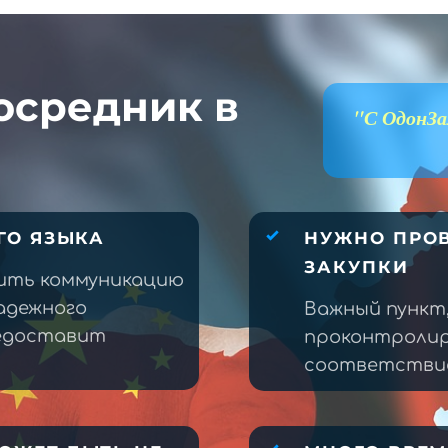
осредник в
"С ОдонЗа
ГО ЯЗЫКА
НУЖНО ПРОВ
ЗАКУПКИ
ить коммуникацию
адежного
Важный пункт
редоставит
проконтролир
соответствие