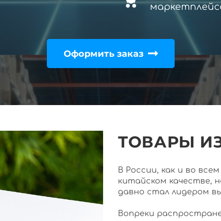
маркетплейс
Оформить заказ
ТОВАРЫ ИЗ
В России, как и во вс
китайском качестве, 
давно стал лидером в
Вопреки распростране