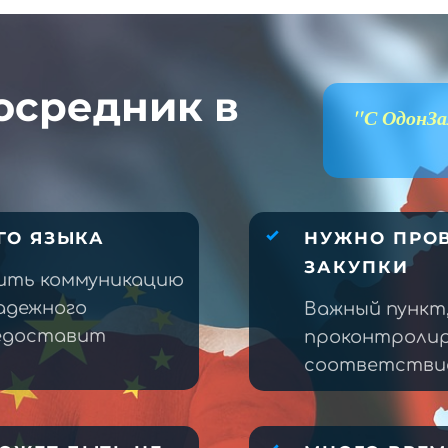
осредник в
"С ОдонЗа
ГО ЯЗЫКА
НУЖНО ПРОВ
ЗАКУПКИ
ить коммуникацию
адежного
Важный пункт
редоставит
проконтролир
соответствие