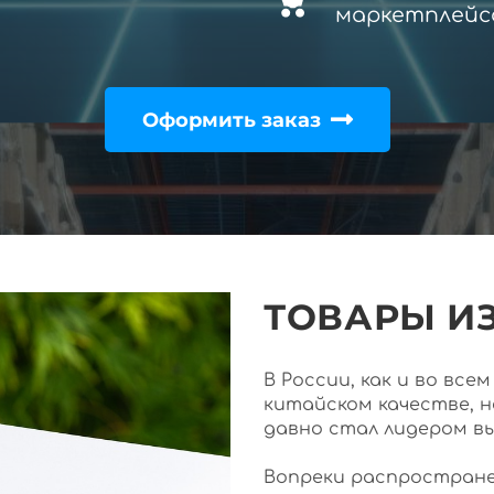
маркетплейс
Оформить заказ
ТОВАРЫ ИЗ
В России, как и во вс
китайском качестве, 
давно стал лидером в
Вопреки распростране