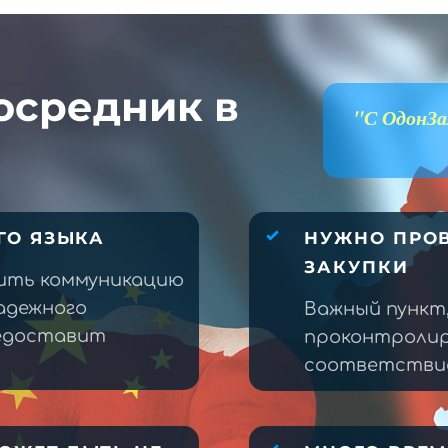
осредник в
"С ОдонЗа
ГО ЯЗЫКА
НУЖНО ПРОВ
ЗАКУПКИ
ить коммуникацию
адежного
Важный пункт
редоставит
проконтролир
соответствие