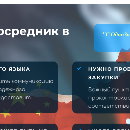
осредник в
"С ОдонЗа
ГО ЯЗЫКА
НУЖНО ПРОВ
ЗАКУПКИ
ить коммуникацию
адежного
Важный пункт
редоставит
проконтролир
соответствие