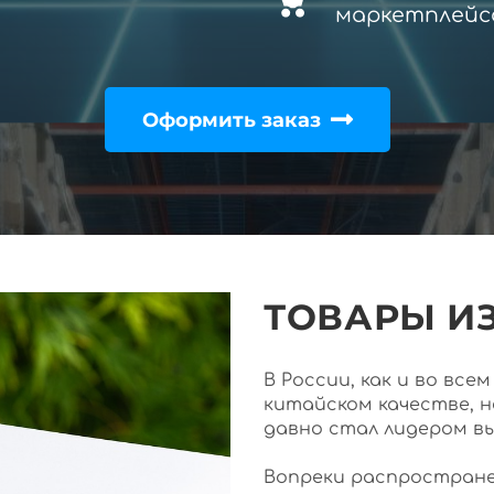
маркетплейс
Оформить заказ
ТОВАРЫ ИЗ
В России, как и во вс
китайском качестве, 
давно стал лидером в
Вопреки распростране