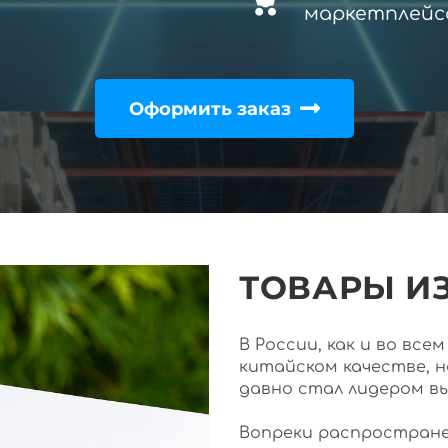
маркетплейс
Оформить заказ
ТОВАРЫ ИЗ
В России, как и во вс
китайском качестве, 
давно стал лидером в
Вопреки распростране