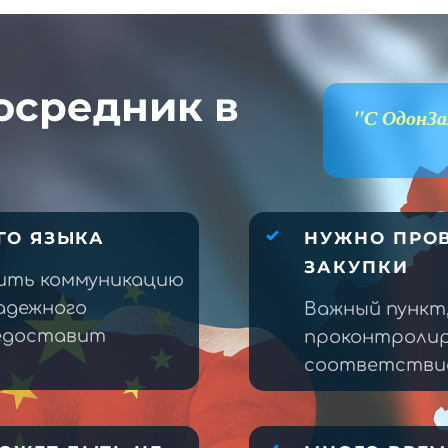
осредник в
"С ОдонЗа
ГО ЯЗЫКА
НУЖНО ПРОВ
ЗАКУПКИ
ить коммуникацию
адежного
Важный пункт
редоставит
проконтролир
соответствие