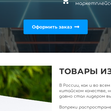
маркетплейс
Оформить заказ
ТОВАРЫ ИЗ
В России, как и во вс
китайском качестве, 
давно стал лидером в
Вопреки распростране