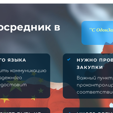
осредник в
"С ОдонЗа
ГО ЯЗЫКА
НУЖНО ПРОВ
ЗАКУПКИ
ить коммуникацию
адежного
Важный пункт
редоставит
проконтролир
соответствие