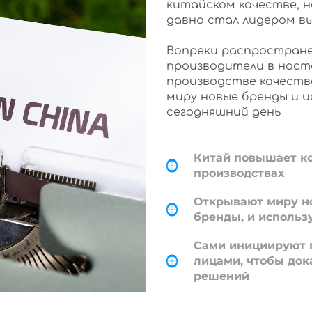
китайском качестве, 
давно стал лидером в
Вопреки распростране
производители в наст
производстве качеств
миру новые бренды и 
сегодняшний день
Китай повышает к
производствах
Открывают миру н
бренды, и использ
Сами инициируют 
лицами, чтобы док
решений