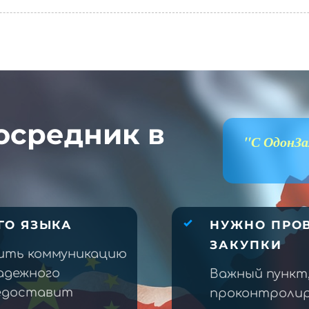
осредник в
"С ОдонЗа
ГО ЯЗЫКА
НУЖНО ПРОВ
ЗАКУПКИ
ить коммуникацию
адежного
Важный пункт
редоставит
проконтролир