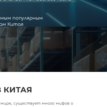
амым популярным
ам Китая
 КИТАЯ
ем мире, существует много мифов о