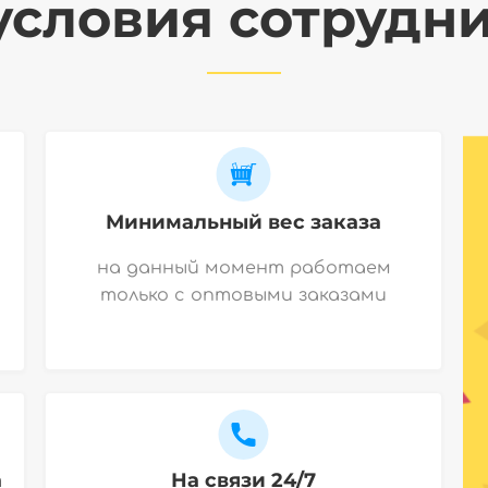
словия сотрудн
Минимальный вес заказа
на данный момент работаем
только с оптовыми заказами
а
На связи 24/7