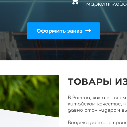
маркетплейс
Оформить заказ
ТОВАРЫ ИЗ
В России, как и во вс
китайском качестве, 
давно стал лидером в
Вопреки распростране