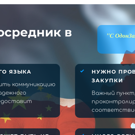
осредник в
"С ОдонЗа
ГО ЯЗЫКА
НУЖНО ПРОВ
ЗАКУПКИ
ить коммуникацию
адежного
Важный пункт
редоставит
проконтролир
соответствие