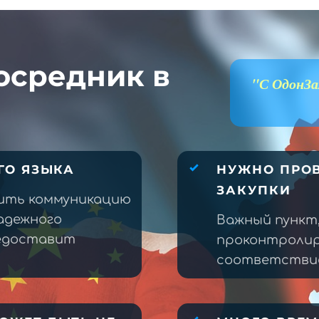
осредник в
"С ОдонЗа
ГО ЯЗЫКА
НУЖНО ПРОВ
ЗАКУПКИ
ить коммуникацию
адежного
Важный пункт
редоставит
проконтролир
соответствие