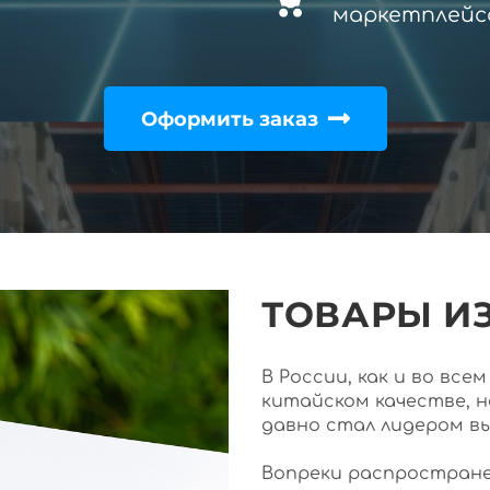
маркетплейс
Оформить заказ
ТОВАРЫ ИЗ
В России, как и во вс
китайском качестве, 
давно стал лидером в
Вопреки распростране