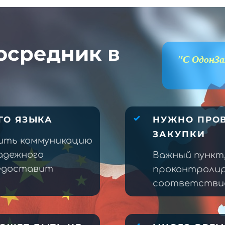
осредник в
"С ОдонЗа
ГО ЯЗЫКА
НУЖНО ПРОВ
ЗАКУПКИ
ить коммуникацию
адежного
Важный пункт
редоставит
проконтролир
соответствие