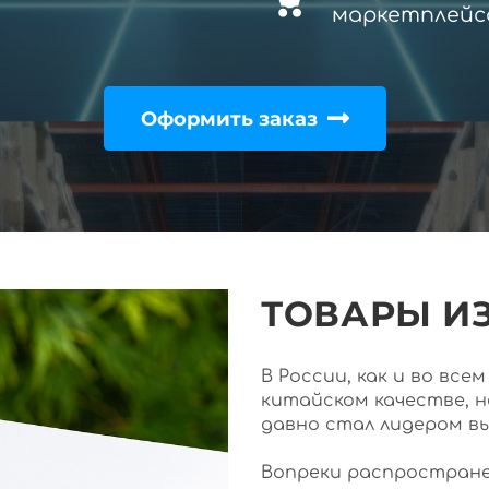
маркетплейс
Оформить заказ
ТОВАРЫ ИЗ
В России, как и во вс
китайском качестве, 
давно стал лидером в
Вопреки распростране