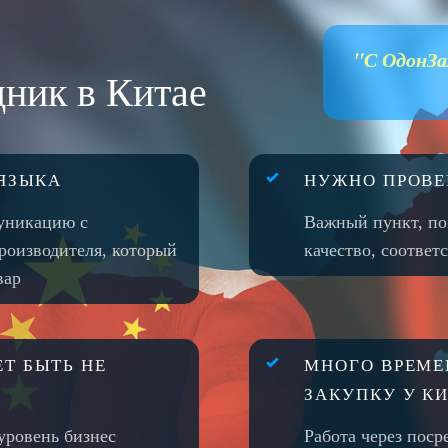
"С ОдонЗа
дник в Китае
 ЯЗЫКА
НУЖНО ПРОВЕ
уникацию с
Важный пункт, по
роизводителя, который
качество, соответ
вар
Т БЫТЬ НЕ
МНОГО ВРЕМЕ
ЗАКУПКУ У К
уровень бизнес
Работа через пос