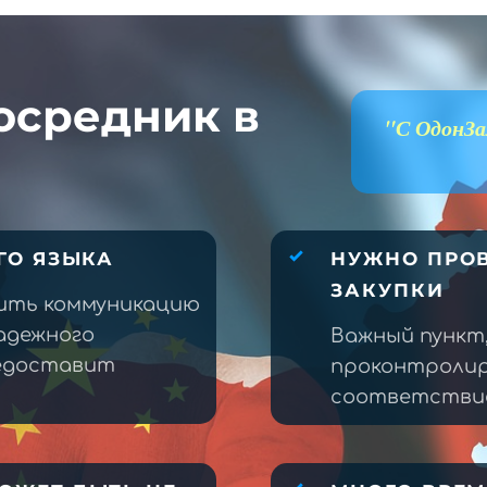
осредник в
"С ОдонЗа
ГО ЯЗЫКА
НУЖНО ПРОВ
ЗАКУПКИ
ить коммуникацию
адежного
Важный пункт
редоставит
проконтролир
соответствие