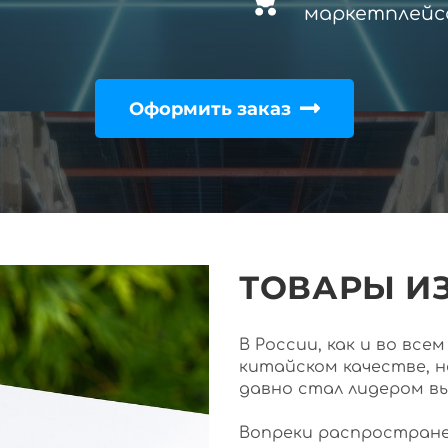
маркетплейс
Оформить заказ
ТОВАРЫ ИЗ
В России, как и во вс
китайском качестве, 
давно стал лидером в
Вопреки распростране