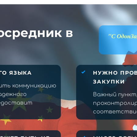
осредник в
"С ОдонЗа
ГО ЯЗЫКА
НУЖНО ПРОВ
ЗАКУПКИ
ить коммуникацию
адежного
Важный пункт
редоставит
проконтролир
соответствие