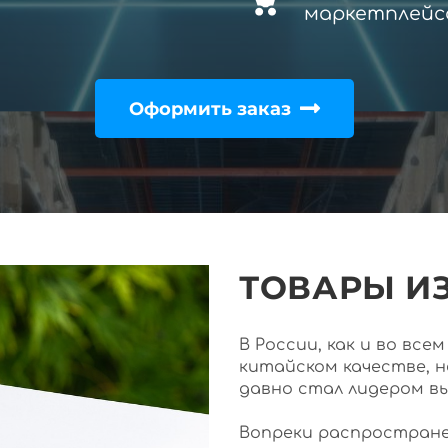
маркетплейс
Оформить заказ
ТОВАРЫ ИЗ
В России, как и во вс
китайском качестве, 
давно стал лидером в
Вопреки распростране