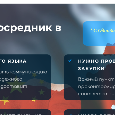
осредник в
"С ОдонЗа
ГО ЯЗЫКА
НУЖНО ПРОВ
ЗАКУПКИ
ить коммуникацию
адежного
Важный пункт
редоставит
проконтролир
соответствие