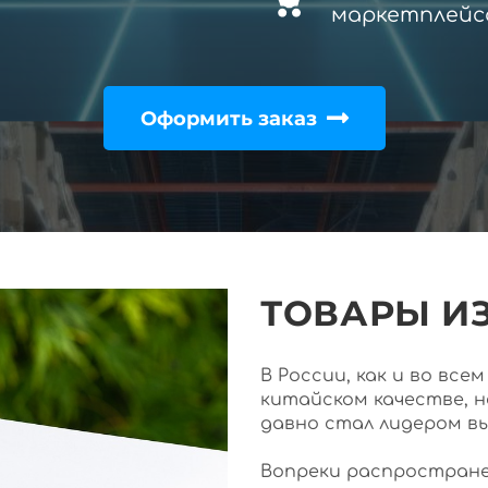
маркетплейс
Оформить заказ
ТОВАРЫ ИЗ
В России, как и во вс
китайском качестве, 
давно стал лидером в
Вопреки распростране