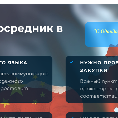
осредник в
"С ОдонЗа
ГО ЯЗЫКА
НУЖНО ПРОВ
ЗАКУПКИ
ить коммуникацию
адежного
Важный пункт
редоставит
проконтролир
соответствие