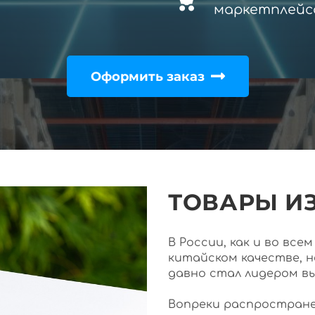
маркетплейс
Оформить заказ
ТОВАРЫ ИЗ
В России, как и во вс
китайском качестве, 
давно стал лидером в
Вопреки распростране