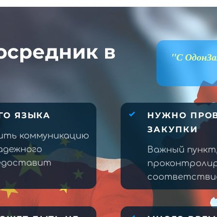
осредник в
"С ОдонЗа
ГО ЯЗЫКА
НУЖНО ПРОВ
ЗАКУПКИ
ить коммуникацию
адежного
Важный пункт
редоставит
проконтролир
соответствие