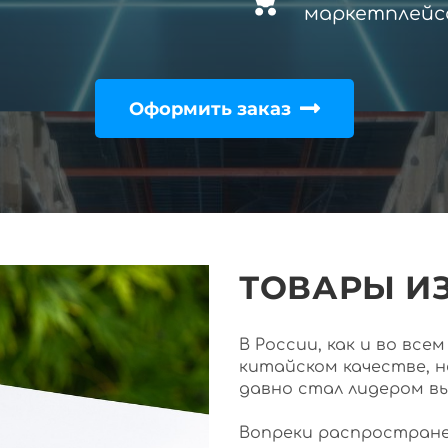
маркетплейс
Оформить заказ
ТОВАРЫ ИЗ
В России, как и во вс
китайском качестве, 
давно стал лидером в
Вопреки распростране